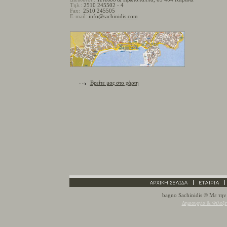
Τηλ.
:
2510 245502
-
4
Fax:
2510 245505
E-mail:
info@sachinidis.com
Βρείτε μας στο χάρτη
bagno Sachinidis
© Με την 
Δημιουργία & Φιλοξε