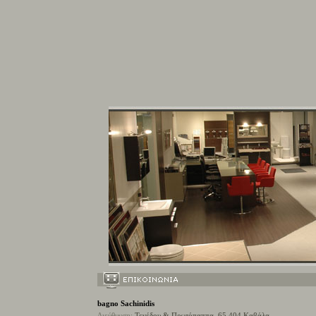
b
agno Sachinidis
Διεύθυνση:
Τενέδου & Πρωτόπαππα, 65 404
Καβάλα